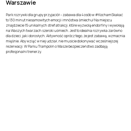
Warszawie
Park rozrywki dla grupy przyjaciół – zabawa dla 4 osób w #KochamSkakać
to 130 minut niesamowitych emocji i mnóstwa śmiechu! Na miejscu
znajdziecie 15 unikalnych stref atrakcji, które wyzwolą endorfiny i wywołają
na Waszych twarzach szeroki uśmiech. Jest to idealna rozrywka zarówno
dla dzieci, jak i dorosłych. Aktywność oprócz tego, że jest zabawą, wzmacnia
mięśnie. Aby wziąć w niej udział, nie musicie dokonywać wcześniejszej
rezerwacji. W Parku Trampolin o Wasze bezpieczeństwo zadbają
profesjonalni trenerzy.